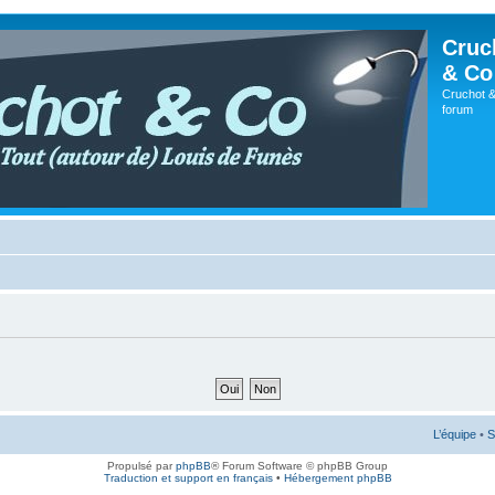
Cruc
& Co
Cruchot &
forum
L’équipe
•
S
Propulsé par
phpBB
® Forum Software © phpBB Group
Traduction et support en français
•
Hébergement phpBB