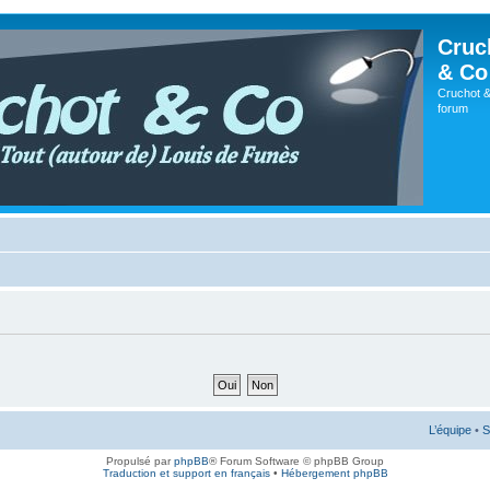
Cruc
& Co
Cruchot &
forum
L’équipe
•
S
Propulsé par
phpBB
® Forum Software © phpBB Group
Traduction et support en français
•
Hébergement phpBB