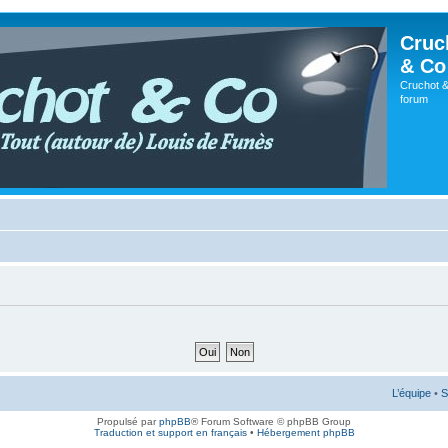
Cruc
& Co
Cruchot &
forum
L’équipe
•
S
Propulsé par
phpBB
® Forum Software © phpBB Group
Traduction et support en français
•
Hébergement phpBB