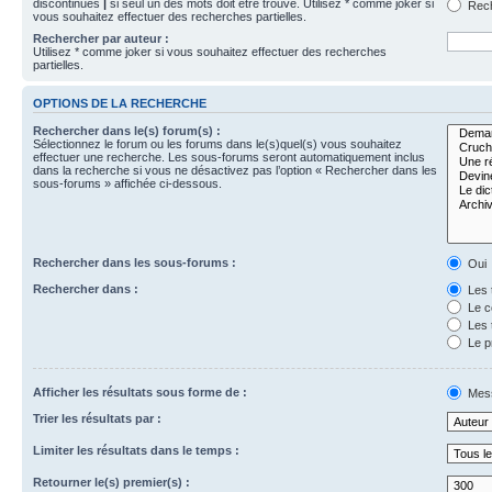
discontinues
|
si seul un des mots doit être trouvé. Utilisez * comme joker si
Rech
vous souhaitez effectuer des recherches partielles.
Rechercher par auteur :
Utilisez * comme joker si vous souhaitez effectuer des recherches
partielles.
OPTIONS DE LA RECHERCHE
Rechercher dans le(s) forum(s) :
Sélectionnez le forum ou les forums dans le(s)quel(s) vous souhaitez
effectuer une recherche. Les sous-forums seront automatiquement inclus
dans la recherche si vous ne désactivez pas l’option « Rechercher dans les
sous-forums » affichée ci-dessous.
Rechercher dans les sous-forums :
Oui
Rechercher dans :
Les 
Le c
Les 
Le p
Afficher les résultats sous forme de :
Mes
Trier les résultats par :
Limiter les résultats dans le temps :
Retourner le(s) premier(s) :