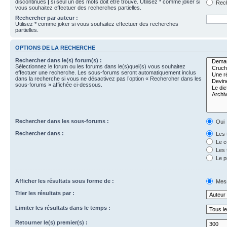
discontinues
|
si seul un des mots doit être trouvé. Utilisez * comme joker si
Rech
vous souhaitez effectuer des recherches partielles.
Rechercher par auteur :
Utilisez * comme joker si vous souhaitez effectuer des recherches
partielles.
OPTIONS DE LA RECHERCHE
Rechercher dans le(s) forum(s) :
Sélectionnez le forum ou les forums dans le(s)quel(s) vous souhaitez
effectuer une recherche. Les sous-forums seront automatiquement inclus
dans la recherche si vous ne désactivez pas l’option « Rechercher dans les
sous-forums » affichée ci-dessous.
Rechercher dans les sous-forums :
Oui
Rechercher dans :
Les 
Le c
Les 
Le p
Afficher les résultats sous forme de :
Mes
Trier les résultats par :
Limiter les résultats dans le temps :
Retourner le(s) premier(s) :