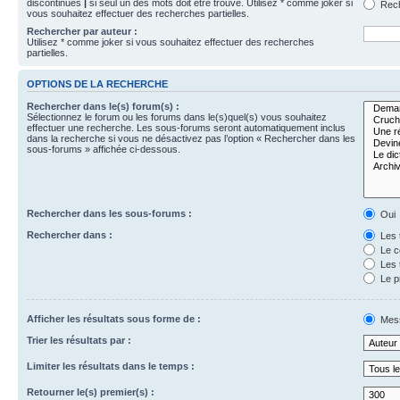
discontinues
|
si seul un des mots doit être trouvé. Utilisez * comme joker si
Rech
vous souhaitez effectuer des recherches partielles.
Rechercher par auteur :
Utilisez * comme joker si vous souhaitez effectuer des recherches
partielles.
OPTIONS DE LA RECHERCHE
Rechercher dans le(s) forum(s) :
Sélectionnez le forum ou les forums dans le(s)quel(s) vous souhaitez
effectuer une recherche. Les sous-forums seront automatiquement inclus
dans la recherche si vous ne désactivez pas l’option « Rechercher dans les
sous-forums » affichée ci-dessous.
Rechercher dans les sous-forums :
Oui
Rechercher dans :
Les 
Le c
Les 
Le p
Afficher les résultats sous forme de :
Mes
Trier les résultats par :
Limiter les résultats dans le temps :
Retourner le(s) premier(s) :