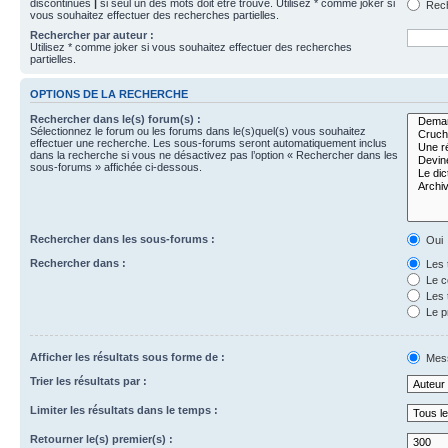
discontinues
|
si seul un des mots doit être trouvé. Utilisez * comme joker si
Rech
vous souhaitez effectuer des recherches partielles.
Rechercher par auteur :
Utilisez * comme joker si vous souhaitez effectuer des recherches
partielles.
OPTIONS DE LA RECHERCHE
Rechercher dans le(s) forum(s) :
Sélectionnez le forum ou les forums dans le(s)quel(s) vous souhaitez
effectuer une recherche. Les sous-forums seront automatiquement inclus
dans la recherche si vous ne désactivez pas l’option « Rechercher dans les
sous-forums » affichée ci-dessous.
Rechercher dans les sous-forums :
Oui
Rechercher dans :
Les 
Le c
Les 
Le p
Afficher les résultats sous forme de :
Mes
Trier les résultats par :
Limiter les résultats dans le temps :
Retourner le(s) premier(s) :