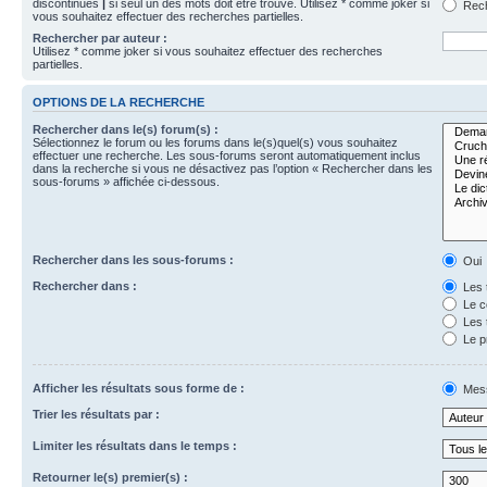
discontinues
|
si seul un des mots doit être trouvé. Utilisez * comme joker si
Rech
vous souhaitez effectuer des recherches partielles.
Rechercher par auteur :
Utilisez * comme joker si vous souhaitez effectuer des recherches
partielles.
OPTIONS DE LA RECHERCHE
Rechercher dans le(s) forum(s) :
Sélectionnez le forum ou les forums dans le(s)quel(s) vous souhaitez
effectuer une recherche. Les sous-forums seront automatiquement inclus
dans la recherche si vous ne désactivez pas l’option « Rechercher dans les
sous-forums » affichée ci-dessous.
Rechercher dans les sous-forums :
Oui
Rechercher dans :
Les 
Le c
Les 
Le p
Afficher les résultats sous forme de :
Mes
Trier les résultats par :
Limiter les résultats dans le temps :
Retourner le(s) premier(s) :