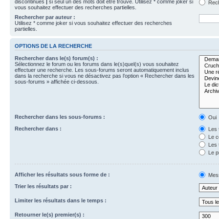
discontinues
|
si seul un des mots doit être trouvé. Utilisez * comme joker si
Rech
vous souhaitez effectuer des recherches partielles.
Rechercher par auteur :
Utilisez * comme joker si vous souhaitez effectuer des recherches
partielles.
OPTIONS DE LA RECHERCHE
Rechercher dans le(s) forum(s) :
Sélectionnez le forum ou les forums dans le(s)quel(s) vous souhaitez
effectuer une recherche. Les sous-forums seront automatiquement inclus
dans la recherche si vous ne désactivez pas l’option « Rechercher dans les
sous-forums » affichée ci-dessous.
Rechercher dans les sous-forums :
Oui
Rechercher dans :
Les 
Le c
Les 
Le p
Afficher les résultats sous forme de :
Mes
Trier les résultats par :
Limiter les résultats dans le temps :
Retourner le(s) premier(s) :