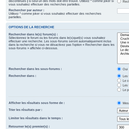
discontinues
|
si seul un des mots doit être trouvé. Utilisez * comme joker si
Rech
vous souhaitez effectuer des recherches partielles.
Rechercher par auteur :
Utilisez * comme joker si vous souhaitez effectuer des recherches
partielles.
OPTIONS DE LA RECHERCHE
Rechercher dans le(s) forum(s) :
Sélectionnez le forum ou les forums dans le(s)quel(s) vous souhaitez
effectuer une recherche. Les sous-forums seront automatiquement inclus
dans la recherche si vous ne désactivez pas l’option « Rechercher dans les
sous-forums » affichée ci-dessous.
Rechercher dans les sous-forums :
Oui
Rechercher dans :
Les 
Le c
Les 
Le p
Afficher les résultats sous forme de :
Mes
Trier les résultats par :
Limiter les résultats dans le temps :
Retourner le(s) premier(s) :