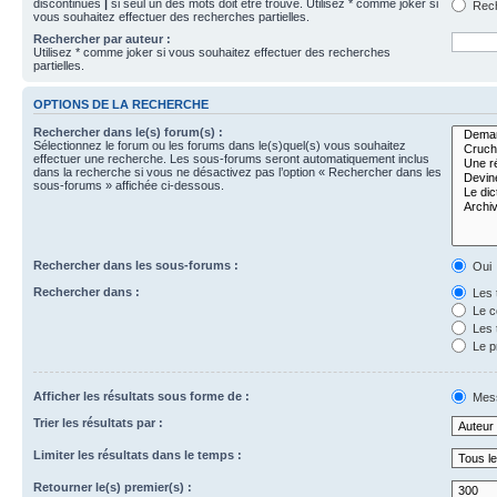
discontinues
|
si seul un des mots doit être trouvé. Utilisez * comme joker si
Rech
vous souhaitez effectuer des recherches partielles.
Rechercher par auteur :
Utilisez * comme joker si vous souhaitez effectuer des recherches
partielles.
OPTIONS DE LA RECHERCHE
Rechercher dans le(s) forum(s) :
Sélectionnez le forum ou les forums dans le(s)quel(s) vous souhaitez
effectuer une recherche. Les sous-forums seront automatiquement inclus
dans la recherche si vous ne désactivez pas l’option « Rechercher dans les
sous-forums » affichée ci-dessous.
Rechercher dans les sous-forums :
Oui
Rechercher dans :
Les 
Le c
Les 
Le p
Afficher les résultats sous forme de :
Mes
Trier les résultats par :
Limiter les résultats dans le temps :
Retourner le(s) premier(s) :