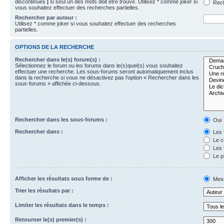
discontinues
|
si seul un des mots doit être trouvé. Utilisez * comme joker si
Rech
vous souhaitez effectuer des recherches partielles.
Rechercher par auteur :
Utilisez * comme joker si vous souhaitez effectuer des recherches
partielles.
OPTIONS DE LA RECHERCHE
Rechercher dans le(s) forum(s) :
Sélectionnez le forum ou les forums dans le(s)quel(s) vous souhaitez
effectuer une recherche. Les sous-forums seront automatiquement inclus
dans la recherche si vous ne désactivez pas l’option « Rechercher dans les
sous-forums » affichée ci-dessous.
Rechercher dans les sous-forums :
Oui
Rechercher dans :
Les 
Le c
Les 
Le p
Afficher les résultats sous forme de :
Mes
Trier les résultats par :
Limiter les résultats dans le temps :
Retourner le(s) premier(s) :