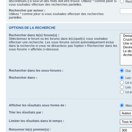
discontinues
|
si seul un des mots doit être trouvé. Utilisez * comme joker si
Rech
vous souhaitez effectuer des recherches partielles.
Rechercher par auteur :
Utilisez * comme joker si vous souhaitez effectuer des recherches
partielles.
OPTIONS DE LA RECHERCHE
Rechercher dans le(s) forum(s) :
Sélectionnez le forum ou les forums dans le(s)quel(s) vous souhaitez
effectuer une recherche. Les sous-forums seront automatiquement inclus
dans la recherche si vous ne désactivez pas l’option « Rechercher dans les
sous-forums » affichée ci-dessous.
Rechercher dans les sous-forums :
Oui
Rechercher dans :
Les 
Le c
Les 
Le p
Afficher les résultats sous forme de :
Mes
Trier les résultats par :
Limiter les résultats dans le temps :
Retourner le(s) premier(s) :