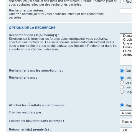
discontinues
|
si seul un des mots doit être trouvé. Utilisez * comme joker si
Rech
vous souhaitez effectuer des recherches partielles.
Rechercher par auteur :
Utilisez * comme joker si vous souhaitez effectuer des recherches
partielles.
OPTIONS DE LA RECHERCHE
Rechercher dans le(s) forum(s) :
Sélectionnez le forum ou les forums dans le(s)quel(s) vous souhaitez
effectuer une recherche. Les sous-forums seront automatiquement inclus
dans la recherche si vous ne désactivez pas l’option « Rechercher dans les
sous-forums » affichée ci-dessous.
Rechercher dans les sous-forums :
Oui
Rechercher dans :
Les 
Le c
Les 
Le p
Afficher les résultats sous forme de :
Mes
Trier les résultats par :
Limiter les résultats dans le temps :
Retourner le(s) premier(s) :