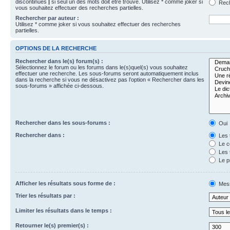
discontinues
|
si seul un des mots doit être trouvé. Utilisez * comme joker si
Rech
vous souhaitez effectuer des recherches partielles.
Rechercher par auteur :
Utilisez * comme joker si vous souhaitez effectuer des recherches
partielles.
OPTIONS DE LA RECHERCHE
Rechercher dans le(s) forum(s) :
Sélectionnez le forum ou les forums dans le(s)quel(s) vous souhaitez
effectuer une recherche. Les sous-forums seront automatiquement inclus
dans la recherche si vous ne désactivez pas l’option « Rechercher dans les
sous-forums » affichée ci-dessous.
Rechercher dans les sous-forums :
Oui
Rechercher dans :
Les 
Le c
Les 
Le p
Afficher les résultats sous forme de :
Mes
Trier les résultats par :
Limiter les résultats dans le temps :
Retourner le(s) premier(s) :