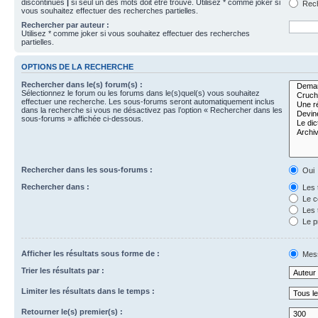
discontinues
|
si seul un des mots doit être trouvé. Utilisez * comme joker si
Rech
vous souhaitez effectuer des recherches partielles.
Rechercher par auteur :
Utilisez * comme joker si vous souhaitez effectuer des recherches
partielles.
OPTIONS DE LA RECHERCHE
Rechercher dans le(s) forum(s) :
Sélectionnez le forum ou les forums dans le(s)quel(s) vous souhaitez
effectuer une recherche. Les sous-forums seront automatiquement inclus
dans la recherche si vous ne désactivez pas l’option « Rechercher dans les
sous-forums » affichée ci-dessous.
Rechercher dans les sous-forums :
Oui
Rechercher dans :
Les 
Le c
Les 
Le p
Afficher les résultats sous forme de :
Mes
Trier les résultats par :
Limiter les résultats dans le temps :
Retourner le(s) premier(s) :