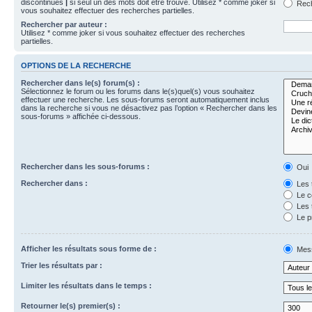
discontinues
|
si seul un des mots doit être trouvé. Utilisez * comme joker si
Rech
vous souhaitez effectuer des recherches partielles.
Rechercher par auteur :
Utilisez * comme joker si vous souhaitez effectuer des recherches
partielles.
OPTIONS DE LA RECHERCHE
Rechercher dans le(s) forum(s) :
Sélectionnez le forum ou les forums dans le(s)quel(s) vous souhaitez
effectuer une recherche. Les sous-forums seront automatiquement inclus
dans la recherche si vous ne désactivez pas l’option « Rechercher dans les
sous-forums » affichée ci-dessous.
Rechercher dans les sous-forums :
Oui
Rechercher dans :
Les 
Le c
Les 
Le p
Afficher les résultats sous forme de :
Mes
Trier les résultats par :
Limiter les résultats dans le temps :
Retourner le(s) premier(s) :