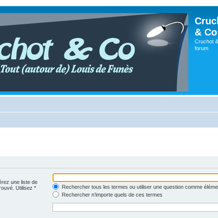
Cruc
& Co
Cruchot &
forum
érez une liste de
Rechercher tous les termes ou utiliser une question comme éléme
rouvé. Utilisez *
Rechercher n’importe quels de ces termes