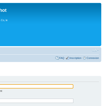
hot
 Co, le
FAQ
Inscription
Connexion
nt