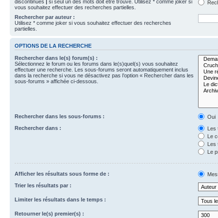
discontinues
|
si seul un des mots doit être trouvé. Utilisez * comme joker si
Rech
vous souhaitez effectuer des recherches partielles.
Rechercher par auteur :
Utilisez * comme joker si vous souhaitez effectuer des recherches
partielles.
OPTIONS DE LA RECHERCHE
Rechercher dans le(s) forum(s) :
Sélectionnez le forum ou les forums dans le(s)quel(s) vous souhaitez
effectuer une recherche. Les sous-forums seront automatiquement inclus
dans la recherche si vous ne désactivez pas l’option « Rechercher dans les
sous-forums » affichée ci-dessous.
Rechercher dans les sous-forums :
Oui
Rechercher dans :
Les 
Le c
Les 
Le p
Afficher les résultats sous forme de :
Mes
Trier les résultats par :
Limiter les résultats dans le temps :
Retourner le(s) premier(s) :