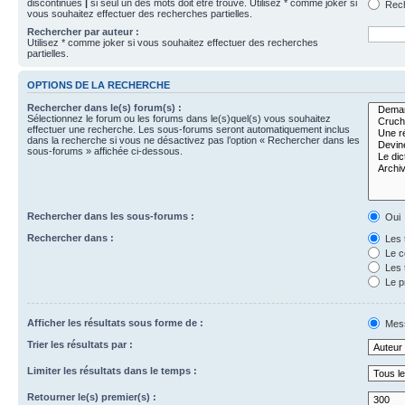
discontinues
|
si seul un des mots doit être trouvé. Utilisez * comme joker si
Rech
vous souhaitez effectuer des recherches partielles.
Rechercher par auteur :
Utilisez * comme joker si vous souhaitez effectuer des recherches
partielles.
OPTIONS DE LA RECHERCHE
Rechercher dans le(s) forum(s) :
Sélectionnez le forum ou les forums dans le(s)quel(s) vous souhaitez
effectuer une recherche. Les sous-forums seront automatiquement inclus
dans la recherche si vous ne désactivez pas l’option « Rechercher dans les
sous-forums » affichée ci-dessous.
Rechercher dans les sous-forums :
Oui
Rechercher dans :
Les 
Le c
Les 
Le p
Afficher les résultats sous forme de :
Mes
Trier les résultats par :
Limiter les résultats dans le temps :
Retourner le(s) premier(s) :