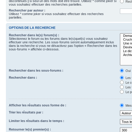
discontinues
|
si seul un des mots doit être trouvé. Utilisez * comme joker si
Rech
vous souhaitez effectuer des recherches partielles.
Rechercher par auteur :
Utilisez * comme joker si vous souhaitez effectuer des recherches
partielles.
OPTIONS DE LA RECHERCHE
Rechercher dans le(s) forum(s) :
Sélectionnez le forum ou les forums dans le(s)quel(s) vous souhaitez
effectuer une recherche. Les sous-forums seront automatiquement inclus
dans la recherche si vous ne désactivez pas l’option « Rechercher dans les
sous-forums » affichée ci-dessous.
Rechercher dans les sous-forums :
Oui
Rechercher dans :
Les 
Le c
Les 
Le p
Afficher les résultats sous forme de :
Mes
Trier les résultats par :
Limiter les résultats dans le temps :
Retourner le(s) premier(s) :