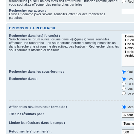
discontinues
|
si seul un des mots doit être trouvé. Utilisez * comme joker si
Rech
vous souhaitez effectuer des recherches partielles.
Rechercher par auteur :
Utilisez * comme joker si vous souhaitez effectuer des recherches
partielles.
OPTIONS DE LA RECHERCHE
Rechercher dans le(s) forum(s) :
Sélectionnez le forum ou les forums dans le(s)quel(s) vous souhaitez
effectuer une recherche. Les sous-forums seront automatiquement inclus
dans la recherche si vous ne désactivez pas l’option « Rechercher dans les
sous-forums » affichée ci-dessous.
Rechercher dans les sous-forums :
Oui
Rechercher dans :
Les 
Le c
Les 
Le p
Afficher les résultats sous forme de :
Mes
Trier les résultats par :
Limiter les résultats dans le temps :
Retourner le(s) premier(s) :