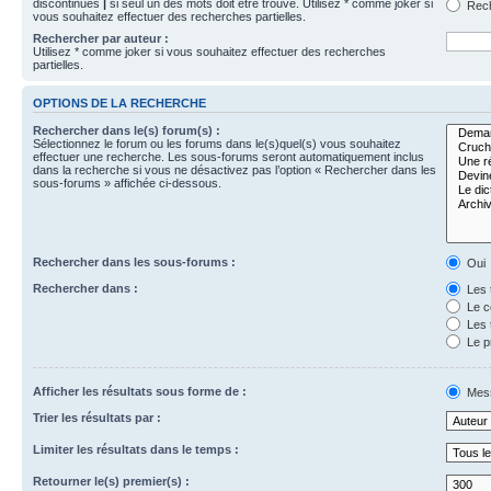
discontinues
|
si seul un des mots doit être trouvé. Utilisez * comme joker si
Rech
vous souhaitez effectuer des recherches partielles.
Rechercher par auteur :
Utilisez * comme joker si vous souhaitez effectuer des recherches
partielles.
OPTIONS DE LA RECHERCHE
Rechercher dans le(s) forum(s) :
Sélectionnez le forum ou les forums dans le(s)quel(s) vous souhaitez
effectuer une recherche. Les sous-forums seront automatiquement inclus
dans la recherche si vous ne désactivez pas l’option « Rechercher dans les
sous-forums » affichée ci-dessous.
Rechercher dans les sous-forums :
Oui
Rechercher dans :
Les 
Le c
Les 
Le p
Afficher les résultats sous forme de :
Mes
Trier les résultats par :
Limiter les résultats dans le temps :
Retourner le(s) premier(s) :