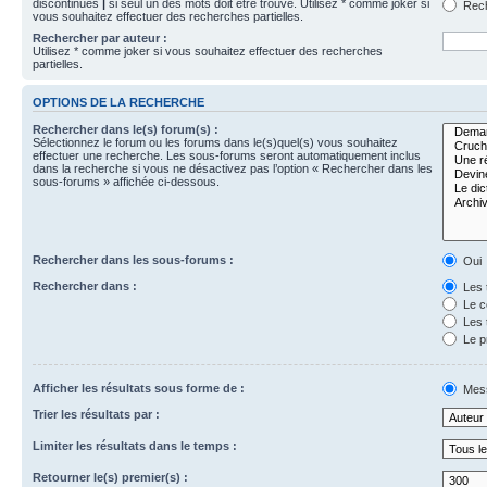
discontinues
|
si seul un des mots doit être trouvé. Utilisez * comme joker si
Rech
vous souhaitez effectuer des recherches partielles.
Rechercher par auteur :
Utilisez * comme joker si vous souhaitez effectuer des recherches
partielles.
OPTIONS DE LA RECHERCHE
Rechercher dans le(s) forum(s) :
Sélectionnez le forum ou les forums dans le(s)quel(s) vous souhaitez
effectuer une recherche. Les sous-forums seront automatiquement inclus
dans la recherche si vous ne désactivez pas l’option « Rechercher dans les
sous-forums » affichée ci-dessous.
Rechercher dans les sous-forums :
Oui
Rechercher dans :
Les 
Le c
Les 
Le p
Afficher les résultats sous forme de :
Mes
Trier les résultats par :
Limiter les résultats dans le temps :
Retourner le(s) premier(s) :