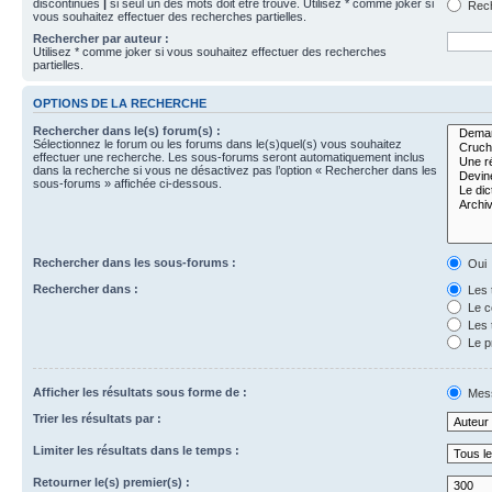
discontinues
|
si seul un des mots doit être trouvé. Utilisez * comme joker si
Rech
vous souhaitez effectuer des recherches partielles.
Rechercher par auteur :
Utilisez * comme joker si vous souhaitez effectuer des recherches
partielles.
OPTIONS DE LA RECHERCHE
Rechercher dans le(s) forum(s) :
Sélectionnez le forum ou les forums dans le(s)quel(s) vous souhaitez
effectuer une recherche. Les sous-forums seront automatiquement inclus
dans la recherche si vous ne désactivez pas l’option « Rechercher dans les
sous-forums » affichée ci-dessous.
Rechercher dans les sous-forums :
Oui
Rechercher dans :
Les 
Le c
Les 
Le p
Afficher les résultats sous forme de :
Mes
Trier les résultats par :
Limiter les résultats dans le temps :
Retourner le(s) premier(s) :