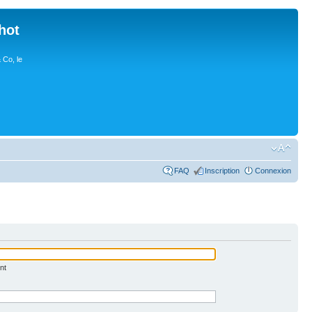
hot
 Co, le
FAQ
Inscription
Connexion
nt