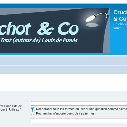
Cruc
& Co
Cruchot &
forum
érez une liste de
Rechercher tous les termes ou utiliser une question comme éléme
rouvé. Utilisez *
Rechercher n’importe quels de ces termes