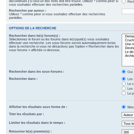
discontinues
|
si seul un des mots doit être trouvé. Utilisez * comme joker si
Rech
vous souhaitez effectuer des recherches partielles.
Rechercher par auteur :
Utilisez * comme joker si vous souhaitez effectuer des recherches
partielles.
OPTIONS DE LA RECHERCHE
Rechercher dans le(s) forum(s) :
Sélectionnez le forum ou les forums dans le(s)quel(s) vous souhaitez
effectuer une recherche. Les sous-forums seront automatiquement inclus
dans la recherche si vous ne désactivez pas l’option « Rechercher dans les
sous-forums » affichée ci-dessous.
Rechercher dans les sous-forums :
Oui
Rechercher dans :
Les 
Le c
Les 
Le p
Afficher les résultats sous forme de :
Mes
Trier les résultats par :
Limiter les résultats dans le temps :
Retourner le(s) premier(s) :