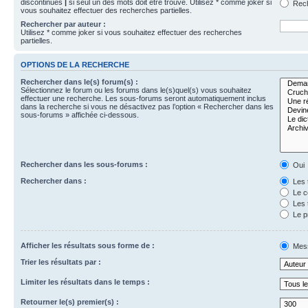
discontinues
|
si seul un des mots doit être trouvé. Utilisez * comme joker si
Rech
vous souhaitez effectuer des recherches partielles.
Rechercher par auteur :
Utilisez * comme joker si vous souhaitez effectuer des recherches
partielles.
OPTIONS DE LA RECHERCHE
Rechercher dans le(s) forum(s) :
Sélectionnez le forum ou les forums dans le(s)quel(s) vous souhaitez
effectuer une recherche. Les sous-forums seront automatiquement inclus
dans la recherche si vous ne désactivez pas l’option « Rechercher dans les
sous-forums » affichée ci-dessous.
Rechercher dans les sous-forums :
Oui
Rechercher dans :
Les 
Le c
Les 
Le p
Afficher les résultats sous forme de :
Mes
Trier les résultats par :
Limiter les résultats dans le temps :
Retourner le(s) premier(s) :