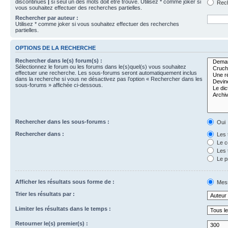
discontinues
|
si seul un des mots doit être trouvé. Utilisez * comme joker si
Rech
vous souhaitez effectuer des recherches partielles.
Rechercher par auteur :
Utilisez * comme joker si vous souhaitez effectuer des recherches
partielles.
OPTIONS DE LA RECHERCHE
Rechercher dans le(s) forum(s) :
Sélectionnez le forum ou les forums dans le(s)quel(s) vous souhaitez
effectuer une recherche. Les sous-forums seront automatiquement inclus
dans la recherche si vous ne désactivez pas l’option « Rechercher dans les
sous-forums » affichée ci-dessous.
Rechercher dans les sous-forums :
Oui
Rechercher dans :
Les 
Le c
Les 
Le p
Afficher les résultats sous forme de :
Mes
Trier les résultats par :
Limiter les résultats dans le temps :
Retourner le(s) premier(s) :