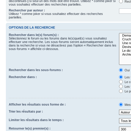
discontinues
|
si seul un des mots doit être trouvé. Utilisez * comme joker si
Rech
vous souhaitez effectuer des recherches partielles.
Rechercher par auteur :
Utilisez * comme joker si vous souhaitez effectuer des recherches
partielles.
OPTIONS DE LA RECHERCHE
Rechercher dans le(s) forum(s) :
Sélectionnez le forum ou les forums dans le(s)quel(s) vous souhaitez
effectuer une recherche. Les sous-forums seront automatiquement inclus
dans la recherche si vous ne désactivez pas l’option « Rechercher dans les
sous-forums » affichée ci-dessous.
Rechercher dans les sous-forums :
Oui
Rechercher dans :
Les 
Le c
Les 
Le p
Afficher les résultats sous forme de :
Mes
Trier les résultats par :
Limiter les résultats dans le temps :
Retourner le(s) premier(s) :