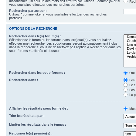
discontinues
|
si seul un des mots doit être trouvé. Utilisez * comme joker si
Rech
vous souhaitez effectuer des recherches partielles.
Rechercher par auteur :
Utilisez * comme joker si vous souhaitez effectuer des recherches
partielles.
OPTIONS DE LA RECHERCHE
Rechercher dans le(s) forum(s) :
Sélectionnez le forum ou les forums dans le(s)quel(s) vous souhaitez
effectuer une recherche. Les sous-forums seront automatiquement inclus
dans la recherche si vous ne désactivez pas l’option « Rechercher dans les
sous-forums » affichée ci-dessous.
Rechercher dans les sous-forums :
Oui
Rechercher dans :
Les 
Le c
Les 
Le p
Afficher les résultats sous forme de :
Mes
Trier les résultats par :
Limiter les résultats dans le temps :
Retourner le(s) premier(s) :