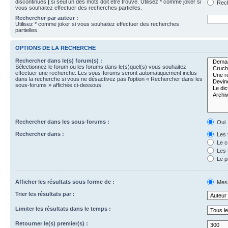
discontinues
|
si seul un des mots doit être trouvé. Utilisez * comme joker si
Rech
vous souhaitez effectuer des recherches partielles.
Rechercher par auteur :
Utilisez * comme joker si vous souhaitez effectuer des recherches
partielles.
OPTIONS DE LA RECHERCHE
Rechercher dans le(s) forum(s) :
Sélectionnez le forum ou les forums dans le(s)quel(s) vous souhaitez
effectuer une recherche. Les sous-forums seront automatiquement inclus
dans la recherche si vous ne désactivez pas l’option « Rechercher dans les
sous-forums » affichée ci-dessous.
Rechercher dans les sous-forums :
Oui
Rechercher dans :
Les 
Le c
Les 
Le p
Afficher les résultats sous forme de :
Mes
Trier les résultats par :
Limiter les résultats dans le temps :
Retourner le(s) premier(s) :