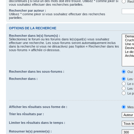
discontinues
|
si seul un des mots doit être trouvé. Utilisez * comme joker si
Rech
vous souhaitez effectuer des recherches partielles.
Rechercher par auteur :
Utilisez * comme joker si vous souhaitez effectuer des recherches
partielles.
OPTIONS DE LA RECHERCHE
Rechercher dans le(s) forum(s) :
Sélectionnez le forum ou les forums dans le(s)quel(s) vous souhaitez
effectuer une recherche. Les sous-forums seront automatiquement inclus
dans la recherche si vous ne désactivez pas l’option « Rechercher dans les
sous-forums » affichée ci-dessous.
Rechercher dans les sous-forums :
Oui
Rechercher dans :
Les 
Le c
Les 
Le p
Afficher les résultats sous forme de :
Mes
Trier les résultats par :
Limiter les résultats dans le temps :
Retourner le(s) premier(s) :