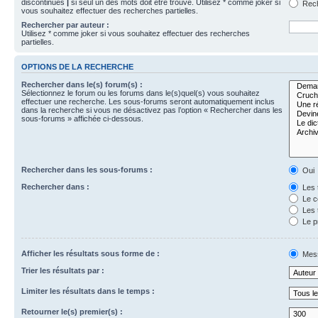
discontinues
|
si seul un des mots doit être trouvé. Utilisez * comme joker si
Rech
vous souhaitez effectuer des recherches partielles.
Rechercher par auteur :
Utilisez * comme joker si vous souhaitez effectuer des recherches
partielles.
OPTIONS DE LA RECHERCHE
Rechercher dans le(s) forum(s) :
Sélectionnez le forum ou les forums dans le(s)quel(s) vous souhaitez
effectuer une recherche. Les sous-forums seront automatiquement inclus
dans la recherche si vous ne désactivez pas l’option « Rechercher dans les
sous-forums » affichée ci-dessous.
Rechercher dans les sous-forums :
Oui
Rechercher dans :
Les 
Le c
Les 
Le p
Afficher les résultats sous forme de :
Mes
Trier les résultats par :
Limiter les résultats dans le temps :
Retourner le(s) premier(s) :