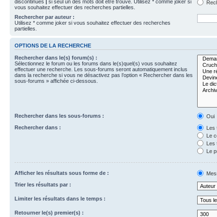
discontinues
|
si seul un des mots doit être trouvé. Utilisez * comme joker si
Rech
vous souhaitez effectuer des recherches partielles.
Rechercher par auteur :
Utilisez * comme joker si vous souhaitez effectuer des recherches
partielles.
OPTIONS DE LA RECHERCHE
Rechercher dans le(s) forum(s) :
Sélectionnez le forum ou les forums dans le(s)quel(s) vous souhaitez
effectuer une recherche. Les sous-forums seront automatiquement inclus
dans la recherche si vous ne désactivez pas l’option « Rechercher dans les
sous-forums » affichée ci-dessous.
Rechercher dans les sous-forums :
Oui
Rechercher dans :
Les 
Le c
Les 
Le p
Afficher les résultats sous forme de :
Mes
Trier les résultats par :
Limiter les résultats dans le temps :
Retourner le(s) premier(s) :