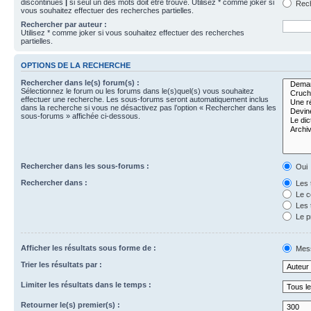
discontinues
|
si seul un des mots doit être trouvé. Utilisez * comme joker si
Rech
vous souhaitez effectuer des recherches partielles.
Rechercher par auteur :
Utilisez * comme joker si vous souhaitez effectuer des recherches
partielles.
OPTIONS DE LA RECHERCHE
Rechercher dans le(s) forum(s) :
Sélectionnez le forum ou les forums dans le(s)quel(s) vous souhaitez
effectuer une recherche. Les sous-forums seront automatiquement inclus
dans la recherche si vous ne désactivez pas l’option « Rechercher dans les
sous-forums » affichée ci-dessous.
Rechercher dans les sous-forums :
Oui
Rechercher dans :
Les 
Le c
Les 
Le p
Afficher les résultats sous forme de :
Mes
Trier les résultats par :
Limiter les résultats dans le temps :
Retourner le(s) premier(s) :