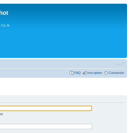
hot
 Co, le
FAQ
Inscription
Connexion
nt