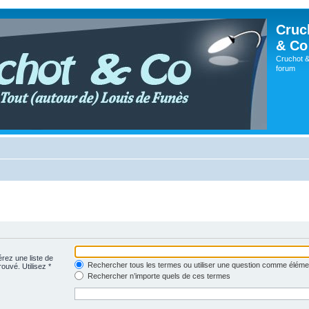
Cruc
& Co
Cruchot &
forum
érez une liste de
Rechercher tous les termes ou utiliser une question comme éléme
rouvé. Utilisez *
Rechercher n’importe quels de ces termes