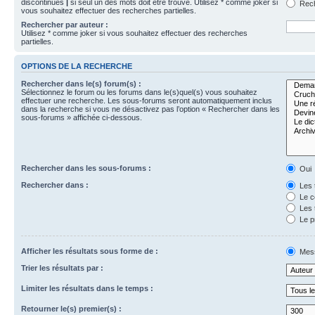
discontinues
|
si seul un des mots doit être trouvé. Utilisez * comme joker si
Rech
vous souhaitez effectuer des recherches partielles.
Rechercher par auteur :
Utilisez * comme joker si vous souhaitez effectuer des recherches
partielles.
OPTIONS DE LA RECHERCHE
Rechercher dans le(s) forum(s) :
Sélectionnez le forum ou les forums dans le(s)quel(s) vous souhaitez
effectuer une recherche. Les sous-forums seront automatiquement inclus
dans la recherche si vous ne désactivez pas l’option « Rechercher dans les
sous-forums » affichée ci-dessous.
Rechercher dans les sous-forums :
Oui
Rechercher dans :
Les 
Le c
Les 
Le p
Afficher les résultats sous forme de :
Mes
Trier les résultats par :
Limiter les résultats dans le temps :
Retourner le(s) premier(s) :