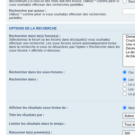
discontinues
|
si seul un des mots doit être trouvé. Utilisez * comme joker si
Rech
vous souhaitez effectuer des recherches partielles.
Rechercher par auteur :
Utilisez * comme joker si vous souhaitez effectuer des recherches
partielles.
OPTIONS DE LA RECHERCHE
Rechercher dans le(s) forum(s) :
Sélectionnez le forum ou les forums dans le(s)quel(s) vous souhaitez
effectuer une recherche. Les sous-forums seront automatiquement inclus
dans la recherche si vous ne désactivez pas l’option « Rechercher dans les
sous-forums » affichée ci-dessous.
Rechercher dans les sous-forums :
Oui
Rechercher dans :
Les 
Le c
Les 
Le p
Afficher les résultats sous forme de :
Mes
Trier les résultats par :
Limiter les résultats dans le temps :
Retourner le(s) premier(s) :