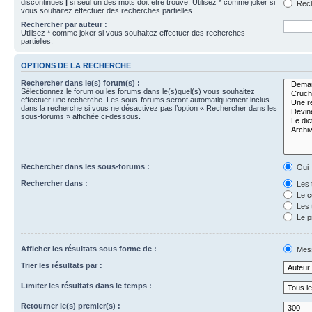
discontinues
|
si seul un des mots doit être trouvé. Utilisez * comme joker si
Rech
vous souhaitez effectuer des recherches partielles.
Rechercher par auteur :
Utilisez * comme joker si vous souhaitez effectuer des recherches
partielles.
OPTIONS DE LA RECHERCHE
Rechercher dans le(s) forum(s) :
Sélectionnez le forum ou les forums dans le(s)quel(s) vous souhaitez
effectuer une recherche. Les sous-forums seront automatiquement inclus
dans la recherche si vous ne désactivez pas l’option « Rechercher dans les
sous-forums » affichée ci-dessous.
Rechercher dans les sous-forums :
Oui
Rechercher dans :
Les 
Le c
Les 
Le p
Afficher les résultats sous forme de :
Mes
Trier les résultats par :
Limiter les résultats dans le temps :
Retourner le(s) premier(s) :