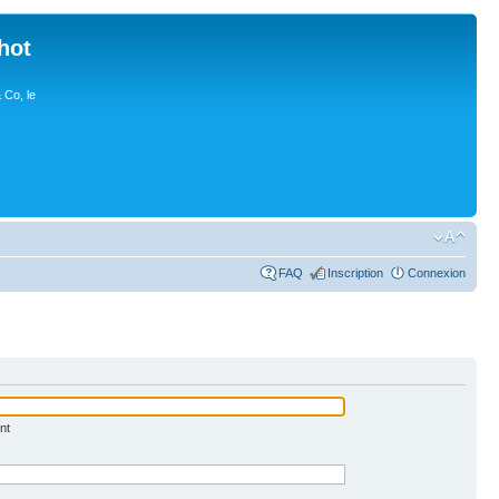
hot
 Co, le
FAQ
Inscription
Connexion
nt