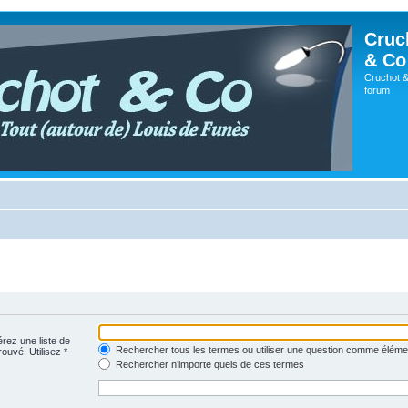
Cruc
& Co
Cruchot &
forum
érez une liste de
Rechercher tous les termes ou utiliser une question comme éléme
rouvé. Utilisez *
Rechercher n’importe quels de ces termes