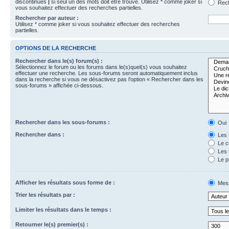
discontinues
|
si seul un des mots doit être trouvé. Utilisez * comme joker si
Rech
vous souhaitez effectuer des recherches partielles.
Rechercher par auteur :
Utilisez * comme joker si vous souhaitez effectuer des recherches
partielles.
OPTIONS DE LA RECHERCHE
Rechercher dans le(s) forum(s) :
Sélectionnez le forum ou les forums dans le(s)quel(s) vous souhaitez
effectuer une recherche. Les sous-forums seront automatiquement inclus
dans la recherche si vous ne désactivez pas l’option « Rechercher dans les
sous-forums » affichée ci-dessous.
Rechercher dans les sous-forums :
Oui
Rechercher dans :
Les 
Le c
Les 
Le p
Afficher les résultats sous forme de :
Mes
Trier les résultats par :
Limiter les résultats dans le temps :
Retourner le(s) premier(s) :