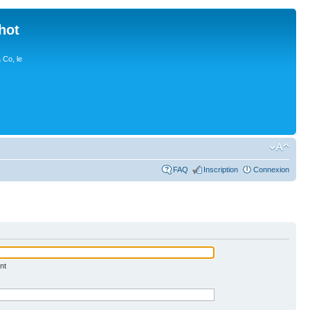
hot
 Co, le
FAQ
Inscription
Connexion
nt