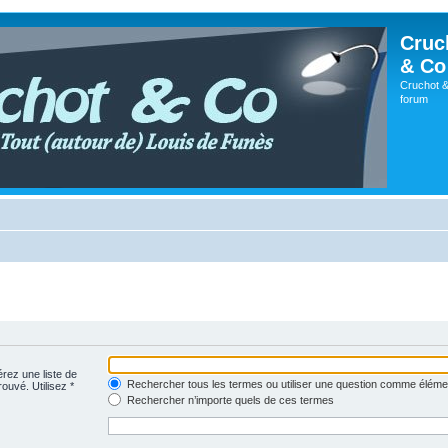
Cruc
& Co
Cruchot &
forum
érez une liste de
Rechercher tous les termes ou utiliser une question comme éléme
rouvé. Utilisez *
Rechercher n’importe quels de ces termes