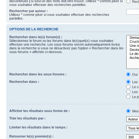
discontinues
|
si seul un des mots doit être trouvé. Utilisez * comme joker si
Rech
vous souhaitez effectuer des recherches partielles.
Rechercher par auteur :
Utilisez * comme joker si vous souhaitez effectuer des recherches
partielles.
OPTIONS DE LA RECHERCHE
Rechercher dans le(s) forum(s) :
Sélectionnez le forum ou les forums dans le(s)quel(s) vous souhaitez
effectuer une recherche. Les sous-forums seront automatiquement inclus
dans la recherche si vous ne désactivez pas l’option « Rechercher dans les
sous-forums » affichée ci-dessous.
Rechercher dans les sous-forums :
Oui
Rechercher dans :
Les 
Le c
Les 
Le p
Afficher les résultats sous forme de :
Mes
Trier les résultats par :
Limiter les résultats dans le temps :
Retourner le(s) premier(s) :