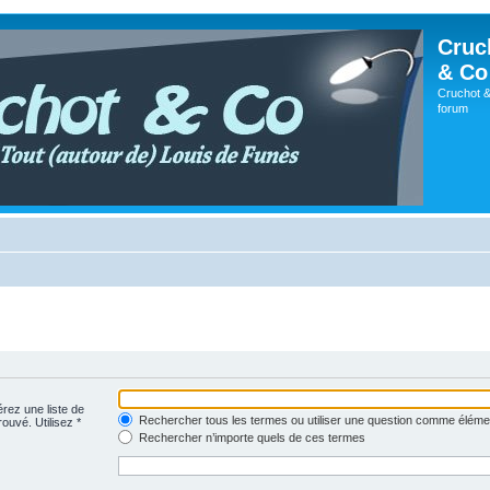
Cruc
& Co
Cruchot &
forum
érez une liste de
Rechercher tous les termes ou utiliser une question comme éléme
rouvé. Utilisez *
Rechercher n’importe quels de ces termes