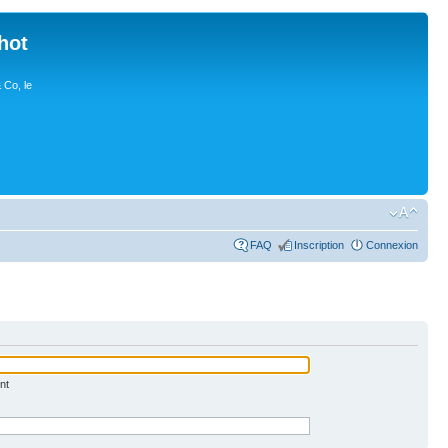
hot
 Co, le
FAQ
Inscription
Connexion
nt