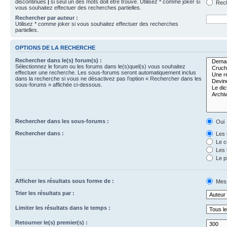
discontinues
|
si seul un des mots doit être trouvé. Utilisez * comme joker si
Rech
vous souhaitez effectuer des recherches partielles.
Rechercher par auteur :
Utilisez * comme joker si vous souhaitez effectuer des recherches
partielles.
OPTIONS DE LA RECHERCHE
Rechercher dans le(s) forum(s) :
Sélectionnez le forum ou les forums dans le(s)quel(s) vous souhaitez
effectuer une recherche. Les sous-forums seront automatiquement inclus
dans la recherche si vous ne désactivez pas l’option « Rechercher dans les
sous-forums » affichée ci-dessous.
Rechercher dans les sous-forums :
Oui
Rechercher dans :
Les 
Le c
Les 
Le p
Afficher les résultats sous forme de :
Mes
Trier les résultats par :
Limiter les résultats dans le temps :
Retourner le(s) premier(s) :