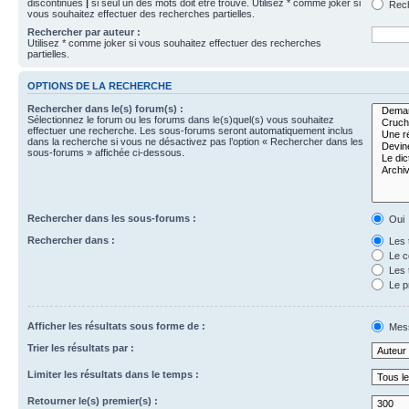
discontinues
|
si seul un des mots doit être trouvé. Utilisez * comme joker si
Rech
vous souhaitez effectuer des recherches partielles.
Rechercher par auteur :
Utilisez * comme joker si vous souhaitez effectuer des recherches
partielles.
OPTIONS DE LA RECHERCHE
Rechercher dans le(s) forum(s) :
Sélectionnez le forum ou les forums dans le(s)quel(s) vous souhaitez
effectuer une recherche. Les sous-forums seront automatiquement inclus
dans la recherche si vous ne désactivez pas l’option « Rechercher dans les
sous-forums » affichée ci-dessous.
Rechercher dans les sous-forums :
Oui
Rechercher dans :
Les 
Le c
Les 
Le p
Afficher les résultats sous forme de :
Mes
Trier les résultats par :
Limiter les résultats dans le temps :
Retourner le(s) premier(s) :