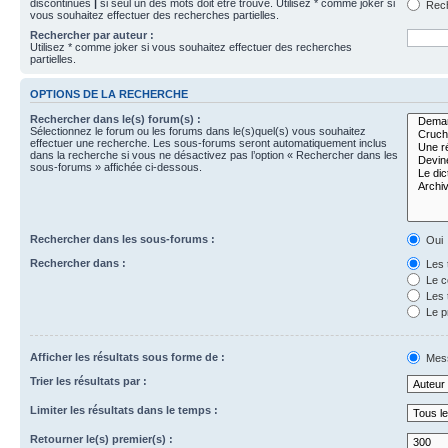
discontinues
|
si seul un des mots doit être trouvé. Utilisez * comme joker si
Rech
vous souhaitez effectuer des recherches partielles.
Rechercher par auteur :
Utilisez * comme joker si vous souhaitez effectuer des recherches
partielles.
OPTIONS DE LA RECHERCHE
Rechercher dans le(s) forum(s) :
Sélectionnez le forum ou les forums dans le(s)quel(s) vous souhaitez
effectuer une recherche. Les sous-forums seront automatiquement inclus
dans la recherche si vous ne désactivez pas l’option « Rechercher dans les
sous-forums » affichée ci-dessous.
Rechercher dans les sous-forums :
Oui
Rechercher dans :
Les 
Le c
Les 
Le p
Afficher les résultats sous forme de :
Mes
Trier les résultats par :
Limiter les résultats dans le temps :
Retourner le(s) premier(s) :