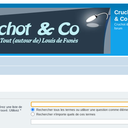
Cruc
& Co
Cruchot &
forum
érez une liste de
Rechercher tous les termes ou utiliser une question comme éléme
rouvé. Utilisez *
Rechercher n’importe quels de ces termes