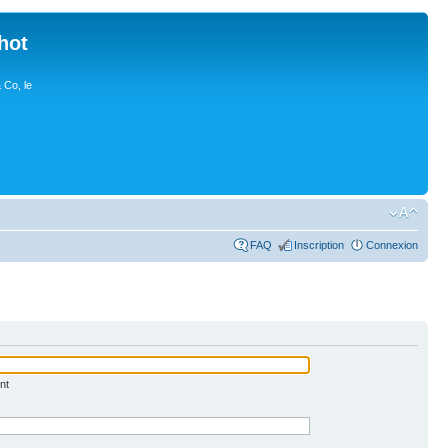
hot
 Co, le
FAQ
Inscription
Connexion
nt