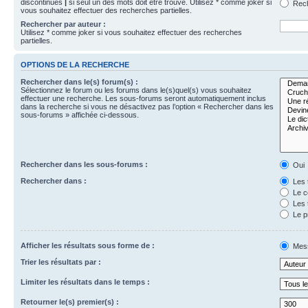
discontinues
|
si seul un des mots doit être trouvé. Utilisez * comme joker si
Rech
vous souhaitez effectuer des recherches partielles.
Rechercher par auteur :
Utilisez * comme joker si vous souhaitez effectuer des recherches
partielles.
OPTIONS DE LA RECHERCHE
Rechercher dans le(s) forum(s) :
Sélectionnez le forum ou les forums dans le(s)quel(s) vous souhaitez
effectuer une recherche. Les sous-forums seront automatiquement inclus
dans la recherche si vous ne désactivez pas l’option « Rechercher dans les
sous-forums » affichée ci-dessous.
Rechercher dans les sous-forums :
Oui
Rechercher dans :
Les 
Le c
Les 
Le p
Afficher les résultats sous forme de :
Mes
Trier les résultats par :
Limiter les résultats dans le temps :
Retourner le(s) premier(s) :